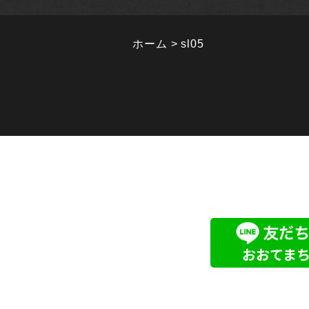
ホーム
sl05